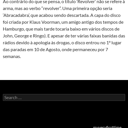
Ao contrário do que se pensa, o título ‘Revolver’ não se refere à
arma, mas ao verbo “revolver”. Uma primeira opção seria
‘Abracadabra’, que acabou sendo descartada. A capa do disco
foi criada por Klaus Voorman, um amigo antigo dos tempos de
Hamburgo, que mais tarde tocaria baixo em vários discos de
John, George e Ringo). E apesar de ter várias faixas banidas das
rádios devido à apologia às drogas, o disco entrou no 1º lugar
das paradas em 10 de Agosto, onde permaneceu por 7
semanas.
Search
for:
glamour porn sites
pissing porn sites
new porn sites
sexuallybroken
hardtied
sexysettings
extreme porn videos
bdsm porn sites
facial
fucking
ghettogaggers
brownbunnies
netvideogirls
myveryfirsttime