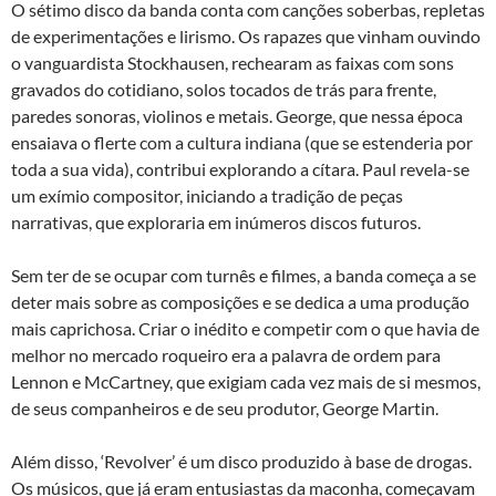
O sétimo disco da banda conta com canções soberbas, repletas
de experimentações e lirismo. Os rapazes que vinham ouvindo
o vanguardista Stockhausen, rechearam as faixas com sons
gravados do cotidiano, solos tocados de trás para frente,
paredes sonoras, violinos e metais. George, que nessa época
ensaiava o flerte com a cultura indiana (que se estenderia por
toda a sua vida), contribui explorando a cítara. Paul revela-se
um exímio compositor, iniciando a tradição de peças
narrativas, que exploraria em inúmeros discos futuros.
Sem ter de se ocupar com turnês e filmes, a banda começa a se
deter mais sobre as composições e se dedica a uma produção
mais caprichosa. Criar o inédito e competir com o que havia de
melhor no mercado roqueiro era a palavra de ordem para
Lennon e McCartney, que exigiam cada vez mais de si mesmos,
de seus companheiros e de seu produtor, George Martin.
Além disso, ‘Revolver’ é um disco produzido à base de drogas.
Os músicos, que já eram entusiastas da maconha, começavam